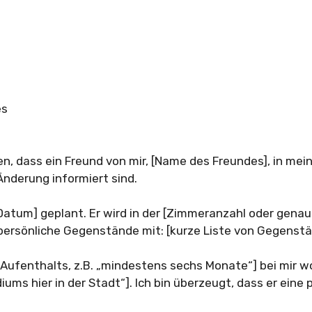
es
en, dass ein Freund von mir, [Name des Freundes], in mei
Änderung informiert sind.
[Datum] geplant. Er wird in der [Zimmeranzahl oder gena
rsönliche Gegenstände mit: [kurze Liste von Gegenständ
Aufenthalts, z.B. „mindestens sechs Monate“] bei mir wo
diums hier in der Stadt“]. Ich bin überzeugt, dass er ein